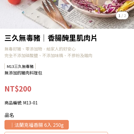
1
/
2
三久無毒豬｜香腸醃里肌肉片
無毒好豬、零添加物．給家人的好安心
完全不添加磷酸鹽、不添加味精、不摻粉及雜肉
M13三久無毒豬
無添加的豬肉料理包
NT$200
商品編號:
M13-01
品名
｜法蘭克福香腸 6入 250g