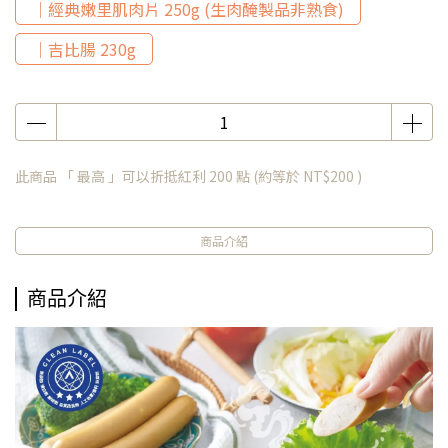
｜經典嫩里肌肉片 250g (生肉醃製品非熟食)
｜吉比腸 230g
此商品 「 最高 」可以折抵紅利
200
點 (約等於
NT$200
)
商品介紹
商品介紹