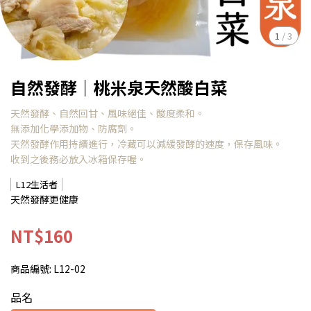
1
/
3
自然發酵｜桃米泉天然酸白菜
天然發酵、自然回甘、風味絕佳、酸度柔和。
無添加化學添加物、防腐劑。
天然發酵作用持續進行，冷藏可以減緩發酵的速度，保存風味。
收到之後務必放入冰箱保存喔。
L12生活者
天然發酵更健康
NT$160
商品編號:
L12-02
品名