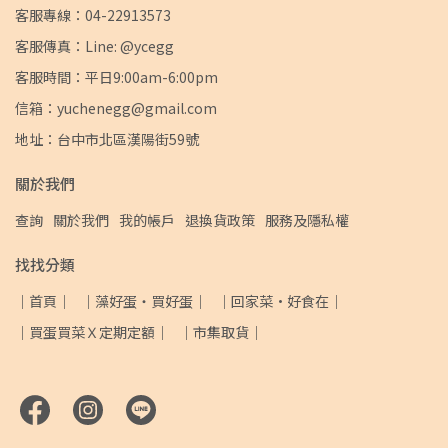
客服專線：04-22913573
客服傳真：Line: @ycegg
客服時間：平日9:00am-6:00pm
信箱：yuchenegg@gmail.com
地址：台中市北區漢陽街59號
關於我們
查詢
關於我們
我的帳戶
退換貨政策
服務及隱私權
找找分類
｜首頁｜
｜藻好蛋・買好蛋｜
｜回家菜·好食在｜
｜買蛋買菜Ｘ定期定額｜
｜市集取貨｜