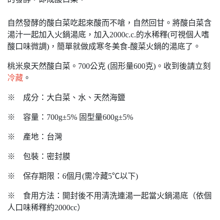
自然發酵的酸白菜吃起來酸而不嗆，自然回甘。將酸白菜含
湯汁一起加入火鍋湯底，加入2000c.c.的水稀釋(可視個人嗜
酸口味微調)，簡單就做成寒冬美食-酸菜火鍋的湯底了。
桃米泉天然酸白菜。700公克 (固形量600克)。收到後請立刻
冷藏
。
※ 成分：大白菜、水、天然海鹽
※ 容量：700g±5% 固型量600g±5%
※ 產地：台灣
※ 包裝：密封膜
※ 保存期限：6個月(需冷藏5℃以下)
※ 食用方法：開封後不用清洗連湯一起當火鍋湯底（依個
人口味稀釋約2000cc）