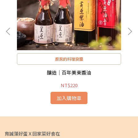
廚房的料理良醬
釀造｜百年美東醬油
NT$220
加入購物車
育誠藻好蛋Ｘ回家菜好食在