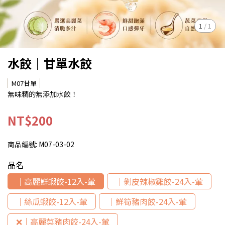
1
/
1
水餃｜甘單水餃
M07甘單
無味精的無添加水餃！
NT$200
商品編號:
M07-03-02
品名
｜高麗鮮蝦餃-12入-葷
｜剝皮辣椒雞餃-24入-葷
｜絲瓜蝦餃-12入-葷
｜鮮筍豬肉餃-24入-葷
❌｜高麗菜豬肉餃-24入-葷