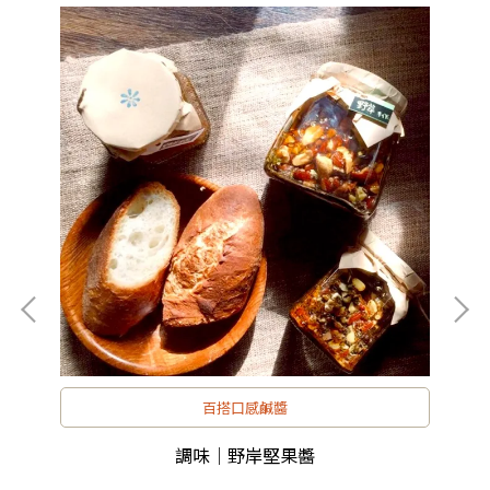
百搭口感鹹醬
調味｜野岸堅果醬