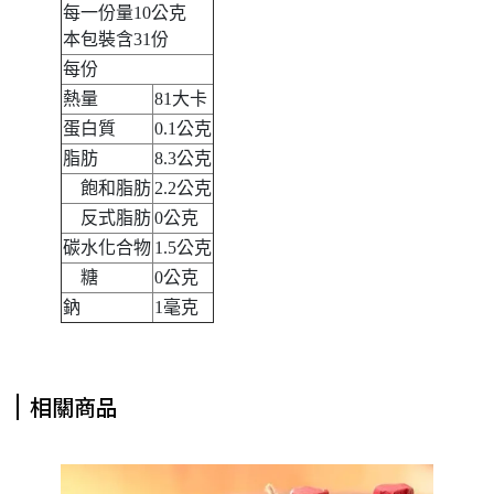
每一份量10公克
本包裝含31份
每份
熱量
81大卡
蛋白質
0.1公克
脂肪
8.3公克
飽和脂肪
2.2公克
反式脂肪
0公克
碳水化合物
1.5公克
糖
0公克
鈉
1毫克
相關商品