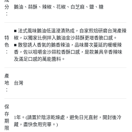
分
鵝油、蒜酥、辣椒、花椒、白芝麻、鹽、糖
：
■ 法式風味鵝油低溫浸漬熟成，自家煎焙研磨台灣產辣
特
椒，以獨家比例拌入鵝油金沙蒜酥更增香脆口感。
色
■ 散發誘人香氣的鵝香辣油，品味層次蔓延的暖暖辣
：
香，佐以咀嚼金沙蒜粒香酥口感，是款兼具辛香辣味
及滿足口感的萬能醬料。
產
地
台灣
：
保
存
1年。(請置於陰涼乾燥處，避免日光直射，開封後冷
期
藏，盡快食用完畢。)
限