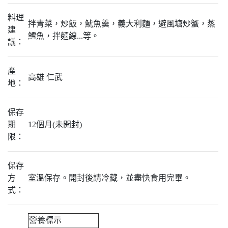
料理
拌青菜，炒飯，魷魚羹，義大利麵，避風塘炒蟹，蒸
建
鱈魚，拌麵線...等。
議：
產
高雄 仁武
地：
保存
期
12個月(未開封)
限：
保存
方
室溫保存。開封後請冷藏，並盡快食用完畢。
式：
營養標示