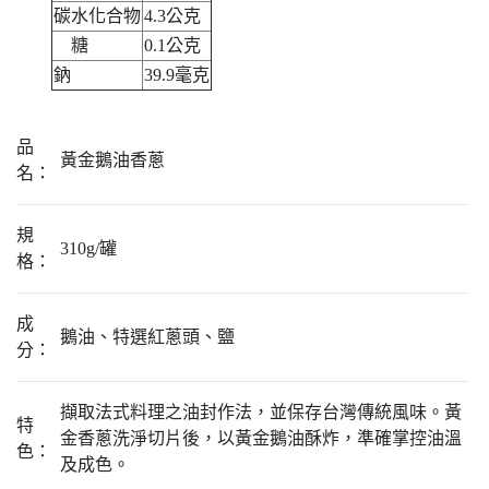
碳水化合物
4.3公克
糖
0.1公克
鈉
39.9毫克
品
黃金鵝油香蔥
名：
規
310g/罐
格：
成
鵝油、特選紅蔥頭、鹽
分：
擷取法式料理之油封作法，並保存台灣傳統風味。黃
特
金香蔥洗淨切片後，以黃金鵝油酥炸，準確掌控油溫
色：
及成色。