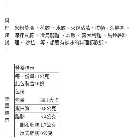
：
料
理
米粉羹湯 、煎餃 、水餃、火鍋沾醬、拉麵、海鮮粥 、
建
涼拌豆腐 、冷烏龍麵 、炒飯、 義大利麵 、馬鈴薯料
議
理、 沙拉…等，想要有辣味的料理都歡迎。
：
營養標示
每一份量11公克
此包裝含10份
每份
熱
熱量
69.1大卡
量
蛋白質
0.8公克
標
脂肪
5.4公克
示
飽和脂肪
1.7公克
：
反式脂肪
0公克