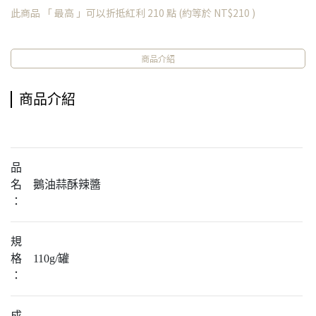
此商品 「 最高 」可以折抵紅利
210
點 (約等於
NT$210
)
商品介紹
商品介紹
品
名
鵝油蒜酥辣醬
：
規
格
110g/罐
：
成