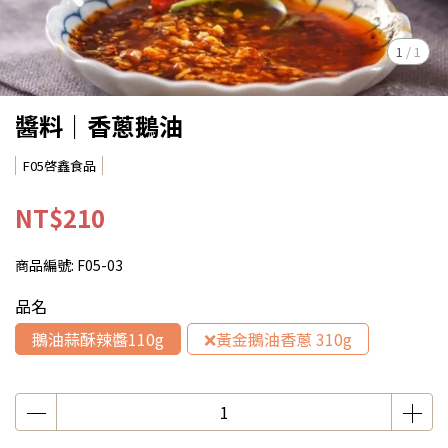
1
/
1
醬料｜香蔥鵝油
F05啓鑫食品
NT$210
商品編號:
F05-03
品名
鵝油蒜酥辣醬110g
❌黃金鵝油香蔥 310g