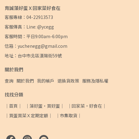
育誠藻好蛋Ｘ回家菜好食在
客服專線：04-22913573
客服傳真：Line: @ycegg
客服時間：平日9:00am-6:00pm
信箱：yuchenegg@gmail.com
地址：台中市北區漢陽街59號
關於我們
查詢
關於我們
我的帳戶
退換貨政策
服務及隱私權
找找分類
｜首頁｜
｜藻好蛋・買好蛋｜
｜回家菜·好食在｜
｜買蛋買菜Ｘ定期定額｜
｜市集取貨｜