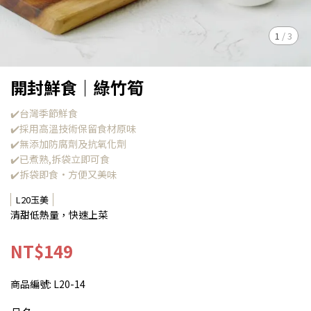
1
/
3
開封鮮食｜綠竹筍
✔️台灣季節鮮食
✔️採用高溫技術保留食材原味
✔️無添加防腐劑及抗氧化劑
✔️已煮熟,拆袋立即可食
✔️拆袋即食·方便又美味
L20玉美
清甜低熱量，快速上菜
NT$149
商品編號:
L20-14