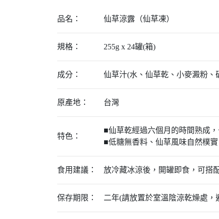
品名：
仙草涼露（仙草凍）
規格：
255g x 24罐(箱)
成分：
仙草汁(水、仙草乾、小麥澱粉、
原產地：
台灣
■仙草乾經過六個月的時間熟成
特色：
■低糖無香料、仙草風味自然樸實
食用建議：
放冷藏冰涼後，開罐即食，可搭
保存期限：
二年(請放置於室溫陰涼乾燥處