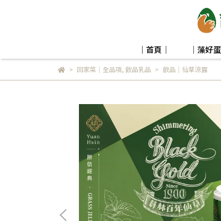
｜首頁｜
｜藻好蛋
回家菜｜全品項
,
飲品乳品
飲品｜仙草涼露