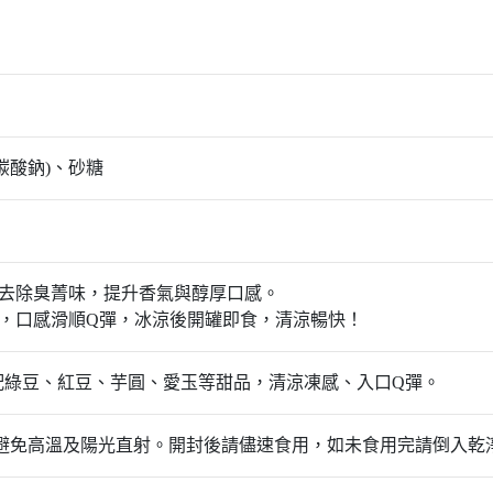
碳酸鈉)、砂糖
，去除臭菁味，提升香氣與醇厚口感。
，口感滑順Q彈，冰涼後開罐即食，清涼暢快！
配綠豆、紅豆、芋圓、愛玉等甜品，清涼凍感、入口Q彈。
，避免高溫及陽光直射。開封後請儘速食用，如未食用完請倒入乾