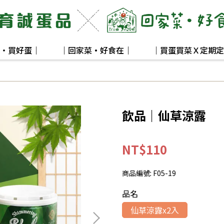
・買好蛋｜
｜回家菜·好食在｜
｜買蛋買菜Ｘ定期定
飲品｜仙草涼露
NT$110
商品編號:
F05-19
品名
仙草涼露x2入