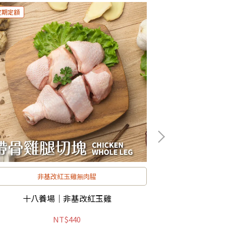
定期定額
非基改紅玉雞無肉腥

十八養場｜非基改紅玉雞
水產海鮮｜
NT$440