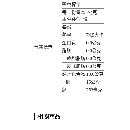
營養標示
每一份量255公克
本包裝含1份
每份
熱量
74.5大卡
蛋白質
0.0公克
營養標示：
脂肪
0.0公克
飽和脂肪
0.0公克
反式脂肪
0.0公克
碳水化合物
18.6公克
糖
15公克
鈉
253毫克
相關商品