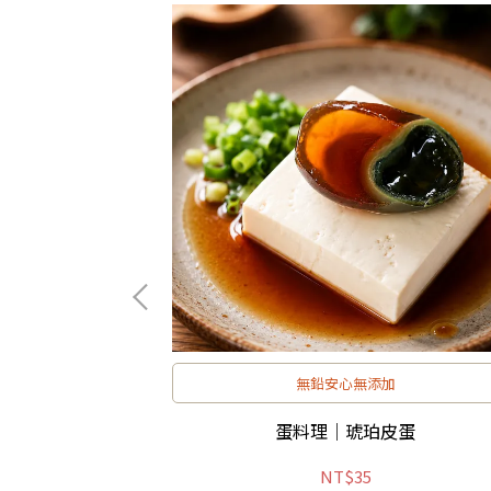
無鉛安心無添加
裝安心配
蛋料理｜琥珀皮蛋
NT$35