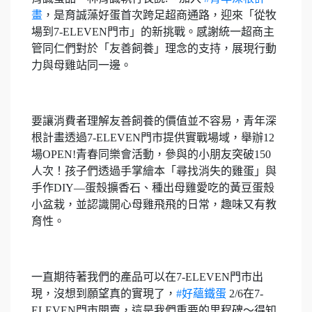
畫
，是育誠藻好蛋首次跨足超商通路，迎來「從牧
場到7-ELEVEN門市」的新挑戰。感謝統一超商主
管同仁們對於「友善飼養」理念的支持，展現行動
力與母雞站同一邊。
⠀
要讓消費者理解友善飼養的價值並不容易，青年深
根計畫透過7-ELEVEN門市提供實戰場域，舉辦12
場OPEN!青春同樂會活動，參與的小朋友突破150
人次！孩子們透過手掌繪本「尋找消失的雞蛋」與
手作DIY—蛋殼擴香石、種出母雞愛吃的黃豆蛋殼
小盆栽，並認識開心母雞飛飛的日常，趣味又有教
育性。
⠀
一直期待著我們的產品可以在7-ELEVEN門市出
現，沒想到願望真的實現了，
#好蘊鐵蛋
2/6在7-
ELEVEN門市開賣，這是我們重要的里程碑～得知