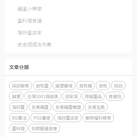
雞蛋小學堂
蛋料理食譜
藻好蛋店家
走走逛逛去市集
文章分類
採訪報導
放牧蛋
誠墾農場
放牧雞
放牧
採訪
誠墾
台灣1001個故事
回家菜
育誠蛋品
食通信
藻好蛋
友善雞蛋
友善雞蛋聯盟
友善生態
BD農法
PGS審查
藻好蛋店家
動物福利標章
蛋料理
好鄰居基金會