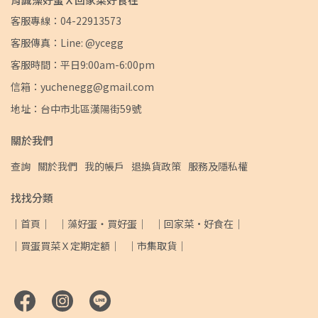
客服專線：04-22913573
客服傳真：Line: @ycegg
客服時間：平日9:00am-6:00pm
信箱：yuchenegg@gmail.com
地址：台中市北區漢陽街59號
關於我們
查詢
關於我們
我的帳戶
退換貨政策
服務及隱私權
找找分類
｜首頁｜
｜藻好蛋・買好蛋｜
｜回家菜·好食在｜
｜買蛋買菜Ｘ定期定額｜
｜市集取貨｜