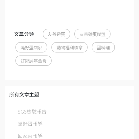
文章分類
友善雞蛋
友善雞蛋聯盟
藻好蛋店家
動物福利標章
蛋料理
好鄰居基金會
所有文章主題
SGS檢驗報告
藻好蛋報導
回家菜報導