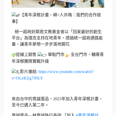
【青年深根計畫・嶼+人共鳴｜我們的合作故
事】
⠀統一超商好鄰居文教基金會以「回家最好的創生
平台」為理念支持在地青年，透過統一超商通路能
量，讓青年夢想一步步落地開花
從線上銷售
單點門市
全台門市，輔導青
年深根團隊實戰升級
影片連結:
https://www.youtube.com/watch?
v=OLeKZg7JNLY
⠀
來自台中的育誠蛋品，2025年加入青年深根計畫，
至今已邁入第二年。
育誠蛋品—林育誠執行長說:「加入
#青年深根計