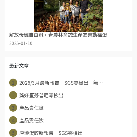
解放母雞自由飛，青農林育誠生產友善動福蛋
2025-01-10
最新文章
1
2026/3月最新報告｜SGS零檢出｜無⋯
2
藻好蛋芬普尼零檢出
3
產品責任險
4
產品責任險
5
厚燒蛋餃新報告｜SGS零檢出