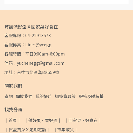
育誠藻好蛋Ｘ回家菜好食在
客服專線：04-22913573
客服傳真：Line: @ycegg
客服時間：平日9:00am-6:00pm
信箱：yuchenegg@gmail.com
地址：台中市北區漢陽街59號
關於我們
查詢
關於我們
我的帳戶
退換貨政策
服務及隱私權
找找分類
｜首頁｜
｜藻好蛋・買好蛋｜
｜回家菜·好食在｜
｜買蛋買菜Ｘ定期定額｜
｜市集取貨｜