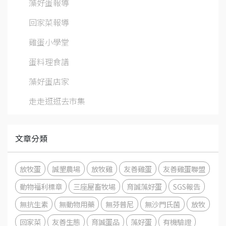
藻好蛋報導
回家菜報導
雞蛋小學堂
蛋料理食譜
藻好蛋店家
走走逛逛去市集
文章分類
放牧蛋
誠墾農場
放牧雞
友善雞蛋
友善雞蛋聯盟
動物福利標章
三座屋畜牧場
育誠藻好蛋
SGS報告
無抗生素
無動物用藥
無芬普尼
無沙門氏菌
放牧
回家菜
友善生態
育誠蛋品
藻好蛋
有機驗證