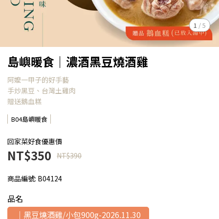
1
/
5
島嶼暖食｜濃酒黑豆燒酒雞
阿嬤一甲子的好手藝
手炒黑豆、台灣土雞肉
贈送鵝血糕
B04島嶼暖食
回家菜好食優惠價
NT$350
NT$390
商品編號:
B04124
品名
｜黑豆燒酒雞/小包900g-2026.11.30