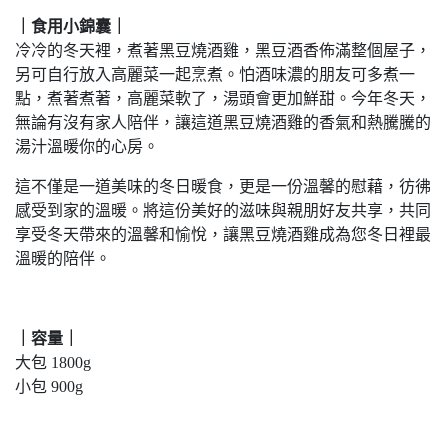
｜食用小錦囊｜
冷冷的冬天裡，煮著黑豆燒酒雞，黑豆酒香佈滿整個屋子，
另可自行放入高麗菜一起烹煮。怕酒味濃的朋友可多煮一
點，煮著煮著，高麗菜軟了，湯頭會更加鮮甜。今年冬天，
無論有沒有家人陪伴，讓這道黑豆燒酒雞的香氣和熱騰騰的
湯汁溫暖你的心房。
這不僅是一道美味的冬日暖食，更是一份溫馨的慰藉，彷彿
感受到家的溫暖。將這份美好的滋味與親朋好友共享，共同
享受冬天帶來的溫馨和愉悅，讓黑豆燒酒雞成為您冬日裡最
溫暖的陪伴。
｜容量｜
大包 1800g
小包 900g