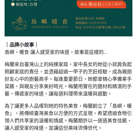
｜品牌小故事｜
島嶼・暖食 讓人感受家的味道，故事是這樣的...
梅蘭來自臺灣山上的純樸家庭，家中長女的她從小就肩負起
照顧家庭的責任，並憑藉超過一甲子的烹飪經驗，成為親朋
好友心中的廚藝高手。每逢重要節日，她都會精心準備拿手
菜餚，與親友分享美好時光。梅蘭用實在的選材和精湛的手
藝，傳遞家的味道，讓每道料理帶來溫暖與感動。
為了讓更多人品嚐到她的特色美食，梅蘭創立了「島嶼・暖
食」，將傳統臺灣美食以方便的方式呈現，希望透過食物引
領人們共享家的溫暖和情感。梅蘭期許以一道道美食佳餚，
讓人感受家的味道，並讓這份美味流傳世代。